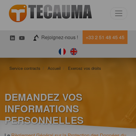
LinkedIn
Youtube
Rejoignez-nous !
+33 2 51 48 45 45
Service contracts
Accueil
Exercez vos droits
DEMANDEZ VOS
INFORMATIONS
PERSONNELLES
Le
Règlement Général sur la Protection des Données du