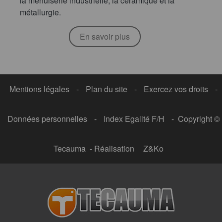
la menuiserie industrielle, la céramique et la
métallurgie.
En savoir plus
Mentions légales
-
Plan du site
-
Exercez vos droits
-
Données personnelles
-
Index Egalité F/H
- Copyright ©
Tecauma - Réalisation
Z&Ko