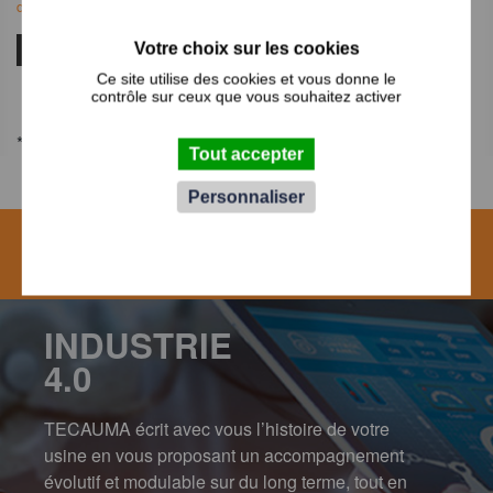
données personnelles
reCAPTCHA est désactivé.
Autoriser
Ce site utilise des cookies et vous donne le
Valider
contrôle sur ceux que vous souhaitez activer
* Champs obligatoires
Tout accepter
Personnaliser
UNE
Contactez-nous
QUESTION ?
INDUSTRIE
4.0
TECAUMA écrit avec vous l’histoire de votre
usine en vous proposant un accompagnement
évolutif et modulable sur du long terme, tout en