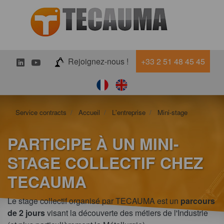
LinkedIn
Youtube
Rejoignez-nous !
+33 2 51 48 45 45
Service contracts
Accueil
L'entreprise
Mini-stage
PARTICIPE À UN MINI-
STAGE COLLECTIF CHEZ
TECAUMA
Le stage collectif organisé par TECAUMA est un
parcours
de 2 jours
visant la découverte des métiers de l'Industrie