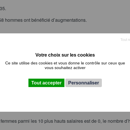
/35.
 58 hommes ont bénéficié d’augmentations.
Tout r
 RETOUR CONGÉ MATERNITÉ
Ce site utilise des cookies et vous donne le contrôle sur ceux que
vous souhaitez activer
ence.
Tout accepter
Personnaliser
 HAUTES RÉMUNÉRATIONS
0.
 femmes parmi les 10 plus hauts salaires est de 0, le nombre d