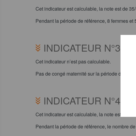
Cet indicateur est calculable, la note est de 35
Pendant la période de référence, 8 femmes et
INDICATEUR N°3 :
Cet indicateur n’est pas calculable.
Pas de congé maternité sur la période de référ
INDICATEUR N°4 :
Cet indicateur est calculable, la note est de 0/1
Pendant la période de référence, le nombre de