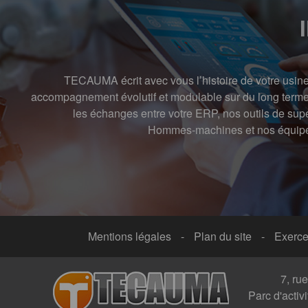
TECAUMA écrit avec vous l’histoire de votre usin
accompagnement évolutif et modulable sur du long terme, 
les échanges entre votre ERP, nos outils de supe
Hommes-machines et nos équip
Mentions légales
-
Plan du site
-
Exerce
7, ru
Parc d'activ