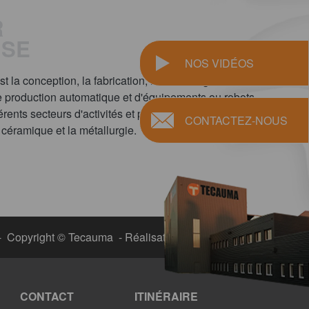
R
ISE
NOS VIDÉOS
NOS VIDÉOS
la conception, la fabrication, l'assemblage et la
e production automatique et d'équipements ou robots
rents secteurs d'activités et principalement la
CONTACTEZ-NOUS
CONTACTEZ-NOUS
a céramique et la métallurgie.
- Copyright © Tecauma - Réalisation
Z&Ko
CONTACT
ITINÉRAIRE