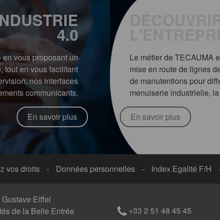
INDUSTRIE
DÉCOUVRI
4.0
L'ENTREPR
e en vous proposant un
Le métier de TECAUMA est 
tout en vous facilitant
mise en route de lignes d
rvision, nos interfaces
de manutentions pour diffé
ements communicants.
menuiserie industrielle, l
En savoir plus
En savoir plus
z vos droits
-
Données personnelles
-
Index Egalité F/H
e Gustave Eiffel
+33 2 51 48 45 45
ités de la Belle Entrée