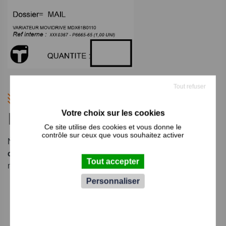
Tout refuser
LARGE SÉLECTION DE
PIÈCES DÉTACHÉES
Ce site utilise des cookies et vous donne le
contrôle sur ceux que vous souhaitez activer
Nous proposons une
large sélection de pièces
détachées
. Profitez de nos accords avec de nombreuses
Tout accepter
marques :
Personnaliser
SEDIS
SIEMENS
IFM
SICK