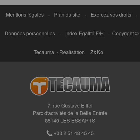
Mentions légales
-
Plan du site
-
Exercez vos droits
-
Données personnelles
-
Index Egalité F/H
- Copyright ©
Tecauma - Réalisation
Z&Ko
7, rue Gustave Eiffel
Parc d'activités de la Belle Entrée
85140 LES ESSARTS
+33 2 51 48 45 45