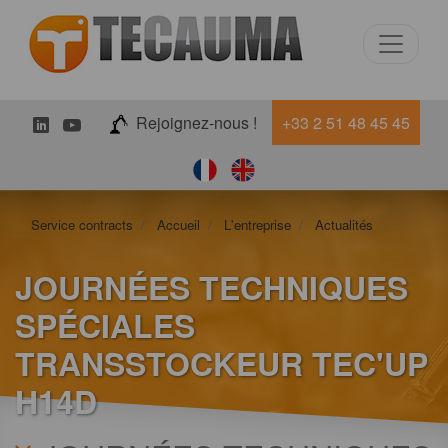
LinkedIn
Youtube
Rejoignez-nous !
+33 2 51 48 45 45
Service contracts
Accueil
L'entreprise
Actualités
JOURNÉES TECHNIQUES
SPÉCIALES
TRANSSTOCKEUR TEC'UP
H14D