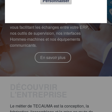
Personnaliser
TECAUMA écrit avec vous l’histoire de votre
usine en vous proposant un accompagnement
évolutif et modulable sur du long terme, tout en
vous facilitant les échanges entre votre ERP,
nos outils de supervision, nos interfaces
Hommes-machines et nos équipements
communicants.
En savoir plus
DÉCOUVRIR
L'ENTREPRISE
Le métier de TECAUMA est la conception, la
fabrication, l'assemblage et la mise en route de