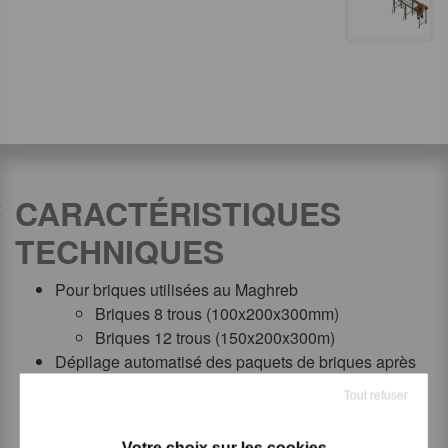
CARACTÉRISTIQUES
TECHNIQUES
Pour briques utilisées au Maghreb
Briques 8 trous (100x200x300mm)
Briques 12 trous (150x200x300m)
Dépilage automatisé des paquets de briques après
cuisson sur wagon
Tout refuser
Dimensions des paquets :
Section : 900x900mm