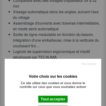
Compatible avec des vitrages d'épaisseur 24 à 32
mm
Vissage automatique dans les angles, suivant l'axe
du vitrage
Assemblage d'ouvrants avec traverse intermédiaire,
en mode semi-automatique
Sortie de ligne modulable en fonction du besoin,
intégration d'une emballeuse, mise à la verticale du
coulissant fini…
Logiciel de supervision ergonomique et intuitif
développé par TECAUMA
Cadence / ouvrant : environ 2 min 30 sec
Tout refuser
Limites dimensionnelles des ouvrants :
Hauteur : 620 à 2500mm.
Largeur : 490 à 1750mm.
Ce site utilise des cookies et vous donne le
Poids maxi vitrage : 200kg
contrôle sur ceux que vous souhaitez activer
Tout accepter
< Produit précédent
Produit suivant >