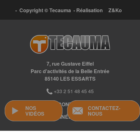
- Copyright © Tecauma - Réalisation
Z&Ko
7, rue Gustave Eiffel
Parc d'activités de la Belle Entrée
85140 LES ESSARTS
+33 2 51 48 45 45
CONTACT
NOS
NOS
CONTACTEZ-
CONTACTEZ-
VIDÉOS
VIDÉOS
NOUS
NOUS
ITINÉRAIRE
Panneau de gestion des cookies