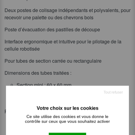
Deux postes de colisage indépendants et polyvalents, pour
recevoir une palette ou des chevrons bois
Poste d’évacuation des pastilles de découpe
Interface ergonomique et intuitive pour le pilotage de la
cellule robotisée
Pour tubes de section carrée ou rectangulaire
Dimensions des tubes traitées :
Section mini : 60 x 60 mm
Section max : 180 x 180 mm
Tout refuser
Longueur mini : 1 000 mm
Poids maxi des tubes :
Ce site utilise des cookies et vous donne le
contrôle sur ceux que vous souhaitez activer
120 kg
Longueur maxi : 6 000 mm