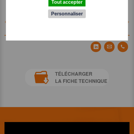
Tout accepter
Personnaliser
< Produit précédent
Produit suivant >
Partager Tecauma
Partager T
Part
TÉLÉCHARGER
LA FICHE TECHNIQUE