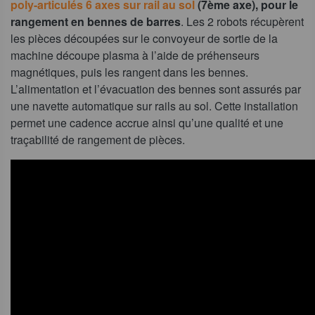
poly-articulés 6 axes sur rail au sol
(7ème axe), pour le
rangement en bennes de barres
. Les 2 robots récupèrent
les pièces découpées sur le convoyeur de sortie de la
machine découpe plasma à l’aide de préhenseurs
magnétiques, puis les rangent dans les bennes.
L’alimentation et l’évacuation des bennes sont assurés par
une navette automatique sur rails au sol. Cette installation
permet une cadence accrue ainsi qu’une qualité et une
traçabilité de rangement de pièces.