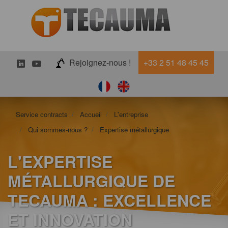
LinkedIn
Youtube
Rejoignez-nous !
+33 2 51 48 45 45
Service contracts
Accueil
L'entreprise
Qui sommes-nous ?
Expertise métallurgique
L'EXPERTISE
MÉTALLURGIQUE DE
TECAUMA : EXCELLENCE
ET INNOVATION