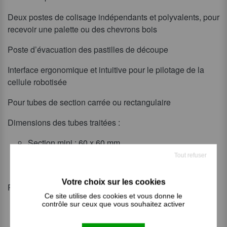
Deux postes de colisage indépendants et polyvalents, pour
recevoir une palette ou des chevrons bois
Poste d’évacuation des pastilles de découpe
Interface ergonomique et intuitive pour le pilotage de la
cellule robotisée
Pour tubes de section carrée ou rectangulaire
Dimensions des tubes traitées :
Section mini : 60 x 60 mm
Section max : 180 x 180 mm
Tout refuser
Longueur mini : 1 000 mm
Poids maxi des tubes :
Ce site utilise des cookies et vous donne le
contrôle sur ceux que vous souhaitez activer
120 kg
Longueur maxi : 6 000 mm