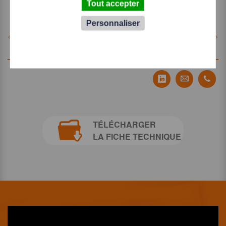
Tout accepter
Personnaliser
< Produit précédent
Produit suivant >
Partager Tecauma
Partager T
Part
TÉLÉCHARGER
LA FICHE TECHNIQUE