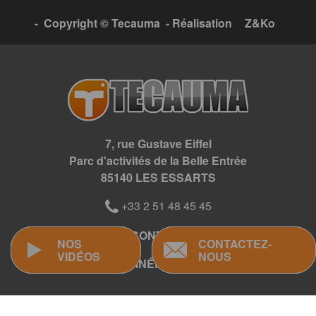
- Copyright © Tecauma - Réalisation
Z&Ko
7, rue Gustave Eiffel
Parc d'activités de la Belle Entrée
85140 LES ESSARTS
+33 2 51 48 45 45
CONTACT
NOS
NOS
CONTACTEZ-
CONTACTEZ-
VIDÉOS
VIDÉOS
NOUS
NOUS
ITINÉRAIRE
Panneau de gestion des cookies